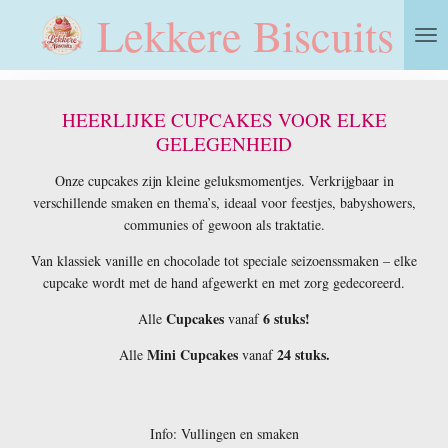
Lekkere Biscuits
Ga
direct
naar
de
hoofdinhoud
HEERLIJKE CUPCAKES VOOR ELKE
GELEGENHEID
Onze cupcakes zijn kleine geluksmomentjes. Verkrijgbaar in
verschillende smaken en thema’s, ideaal voor feestjes, babyshowers,
communies of gewoon als traktatie.
Van klassiek vanille en chocolade tot speciale seizoenssmaken – elke
cupcake wordt met de hand afgewerkt en met zorg gedecoreerd.
Cupcakes
6 stuks!
Alle
vanaf
Mini Cupcakes
24 stuks.
Alle
vanaf
Info: Vullingen en smaken